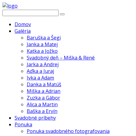
Domov
Galéria
Baruška a Šegi
Janka a Matej
Katka a Jožko
Svadobný deň – Miška & René
Jarka a Andrej
Aďka a Juraj
Ivka a Adam
Danka a Matúš
Miška a Adrian
Zuzka a Gábor
Alica a Martin
Baška a Ervín
Svadobné príbehy
Ponuka
Ponuka svadobného fotografovania