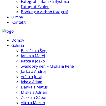
Fotograf – Banská Bystrica
Fotograf Zvolen
Booking a Airbnb fotograf
O mne
Kontakt
Domov
Galéria
Baruška a Šegi
Janka a Matej
Katka a Jožko
Svadobný deň – Miška & René
Jarka a Andrej
Aďka a Juraj
Ivka a Adam
Danka a Matúš
Miška a Adrian
Zuzka a Gábor
Alica a Martin