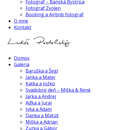
Fotograf – Banská Bystrica
Fotograf Zvolen
Booking a Airbnb fotograf
O mne
Kontakt
Domov
Galéria
Baruška a Šegi
Janka a Matej
Katka a Jožko
Svadobný deň – Miška & René
Jarka a Andrej
Aďka a Juraj
Ivka a Adam
Danka a Matúš
Miška a Adrian
Zuzka a Gábor