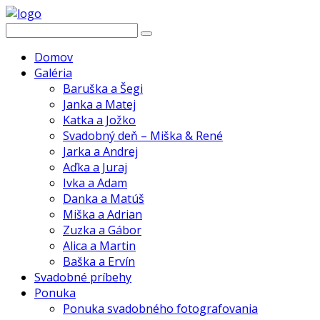
Domov
Galéria
Baruška a Šegi
Janka a Matej
Katka a Jožko
Svadobný deň – Miška & René
Jarka a Andrej
Aďka a Juraj
Ivka a Adam
Danka a Matúš
Miška a Adrian
Zuzka a Gábor
Alica a Martin
Baška a Ervín
Svadobné príbehy
Ponuka
Ponuka svadobného fotografovania