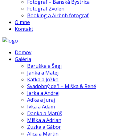
Fotograf – Banská Bystrica
Fotograf Zvolen
Booking a Airbnb fotograf
O mne
Kontakt
Domov
Galéria
Baruška a Šegi
Janka a Matej
Katka a Jožko
Svadobný deň – Miška & René
Jarka a Andrej
Aďka a Juraj
Ivka a Adam
Danka a Matúš
Miška a Adrian
Zuzka a Gábor
Alica a Martin