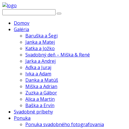
Domov
Galéria
Baruška a Šegi
Janka a Matej
Katka a Jožko
Svadobný deň – Miška & René
Jarka a Andrej
Aďka a Juraj
Ivka a Adam
Danka a Matúš
Miška a Adrian
Zuzka a Gábor
Alica a Martin
Baška a Ervín
Svadobné príbehy
Ponuka
Ponuka svadobného fotografovania