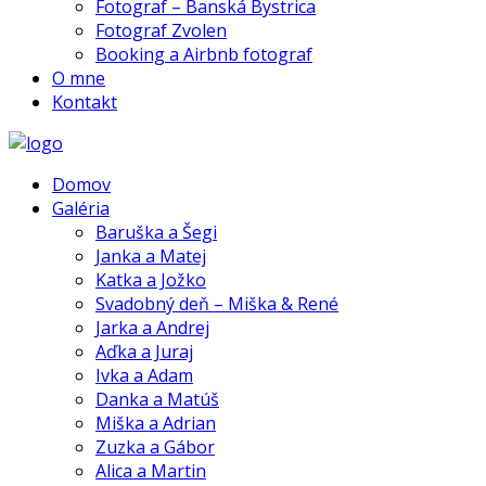
Fotograf – Banská Bystrica
Fotograf Zvolen
Booking a Airbnb fotograf
O mne
Kontakt
Domov
Galéria
Baruška a Šegi
Janka a Matej
Katka a Jožko
Svadobný deň – Miška & René
Jarka a Andrej
Aďka a Juraj
Ivka a Adam
Danka a Matúš
Miška a Adrian
Zuzka a Gábor
Alica a Martin