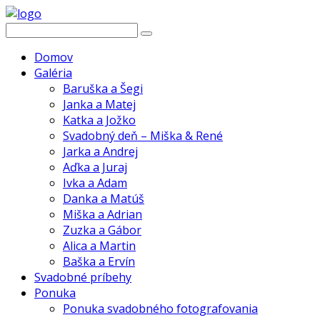
Domov
Galéria
Baruška a Šegi
Janka a Matej
Katka a Jožko
Svadobný deň – Miška & René
Jarka a Andrej
Aďka a Juraj
Ivka a Adam
Danka a Matúš
Miška a Adrian
Zuzka a Gábor
Alica a Martin
Baška a Ervín
Svadobné príbehy
Ponuka
Ponuka svadobného fotografovania