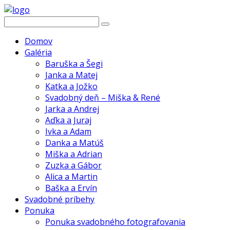
Domov
Galéria
Baruška a Šegi
Janka a Matej
Katka a Jožko
Svadobný deň – Miška & René
Jarka a Andrej
Aďka a Juraj
Ivka a Adam
Danka a Matúš
Miška a Adrian
Zuzka a Gábor
Alica a Martin
Baška a Ervín
Svadobné príbehy
Ponuka
Ponuka svadobného fotografovania