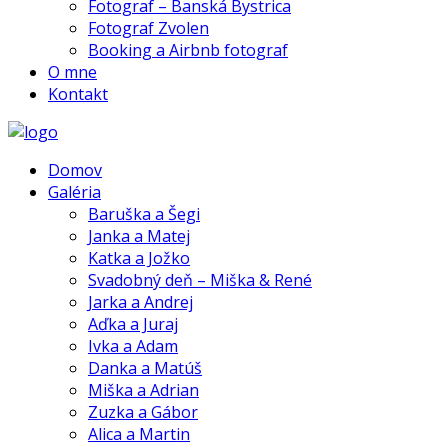
Fotograf – Banská Bystrica
Fotograf Zvolen
Booking a Airbnb fotograf
O mne
Kontakt
Domov
Galéria
Baruška a Šegi
Janka a Matej
Katka a Jožko
Svadobný deň – Miška & René
Jarka a Andrej
Aďka a Juraj
Ivka a Adam
Danka a Matúš
Miška a Adrian
Zuzka a Gábor
Alica a Martin