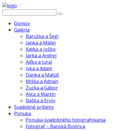
Domov
Galéria
Baruška a Šegi
Janka a Matej
Katka a Jožko
Jarka a Andrej
Aďka a Juraj
Ivka a Adam
Danka a Matúš
Miška a Adrian
Zuzka a Gábor
Alica a Martin
Baška a Ervín
Svadobné príbehy
Ponuka
Ponuka svadobného fotografovania
Fotograf – Banská Bystrica