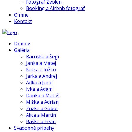
Fotograf Zvolen
Booking a Airbnb fotograf
O mne
Kontakt
Domov
Galéria
Baruška a Šegi
Janka a Matej
Katka a Jožko
Jarka a Andrej
Aďka a Juraj
Ivka a Adam
Danka a Matúš
Miška a Adrian
Zuzka a Gábor
Alica a Martin
Baška a Ervín
Svadobné príbehy